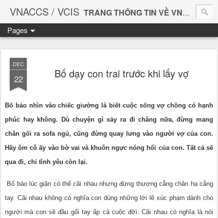
VNACCS / VCIS
TRANG THÔNG TIN VỀ VNACCS
Pages
Vietnam Automated Cargo And Port Consolidated System
Giúp bạn làm thủ tục Hải quan thuận tiện và dễ dàng hơn.
DEC
Bố dạy con trai trước khi lấy vợ
22
Bố bảo nhìn vào chiếc giường là biết cuộc sống vợ chồng có hạnh
phúc hay không. Dù chuyện gì xảy ra đi chăng nữa, đừng mang
chăn gối ra sofa ngủ, cũng đừng quay lưng vào người vợ của con.
Hãy ôm cô ấy vào bờ vai và khuôn ngực nóng hổi của con. Tất cả sẽ
qua đi, chỉ tình yêu còn lại.
Bố bảo lúc giận có thể cãi nhau nhưng đừng thượng cẳng chân hạ cẳng
tay. Cãi nhau không có nghĩa con dùng những lời lẽ xúc phạm dành cho
người mà con sẽ đầu gối tay ấp cả cuộc đời. Cãi nhau có nghĩa là nói