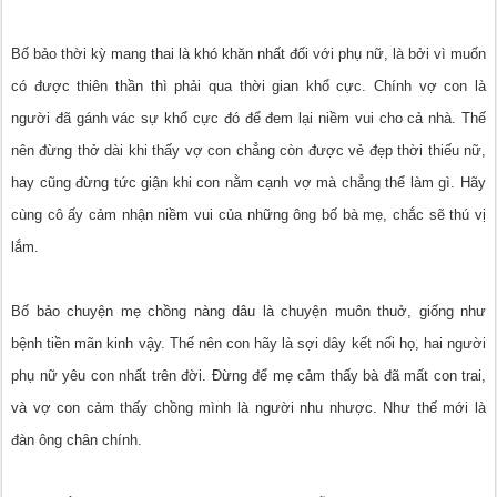
Bố bảo thời kỳ mang thai là khó khăn nhất đối với phụ nữ, là bởi vì muốn
có được thiên thần thì phải qua thời gian khổ cực. Chính vợ con là
người đã gánh vác sự khổ cực đó để đem lại niềm vui cho cả nhà. Thế
nên đừng thở dài khi thấy vợ con chẳng còn được vẻ đẹp thời thiếu nữ,
hay cũng đừng tức giận khi con nằm cạnh vợ mà chẳng thể làm gì. Hãy
cùng cô ấy cảm nhận niềm vui của những ông bố bà mẹ, chắc sẽ thú vị
lắm.
Bố bảo chuyện mẹ chồng nàng dâu là chuyện muôn thuở, giống như
bệnh tiền mãn kinh vậy. Thế nên con hãy là sợi dây kết nối họ, hai người
phụ nữ yêu con nhất trên đời. Đừng để mẹ cảm thấy bà đã mất con trai,
và vợ con cảm thấy chồng mình là người nhu nhược. Như thế mới là
đàn ông chân chính.