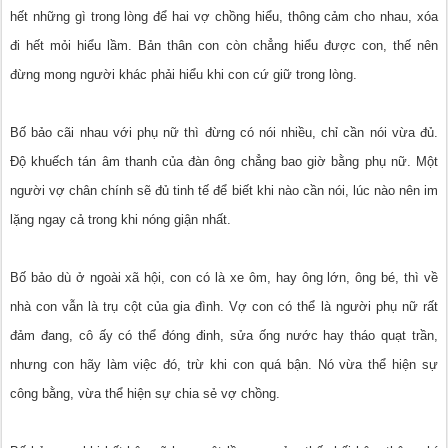
hết những gì trong lòng để hai vợ chồng hiểu, thông cảm cho nhau, xóa
đi hết mỏi hiểu lầm. Bản thân con còn chẳng hiểu được con, thế nên
đừng mong người khác phải hiểu khi con cứ giữ trong lòng.
Bố bảo cãi nhau với phụ nữ thì đừng có nói nhiều, chỉ cần nói vừa đủ.
Độ khuếch tán âm thanh của đàn ông chẳng bao giờ bằng phụ nữ. Một
người vợ chân chính sẽ đủ tinh tế để biết khi nào cần nói, lúc nào nên im
lặng ngay cả trong khi nóng giận nhất.
Bố bảo dù ở ngoài xã hội, con có là xe ôm, hay ông lớn, ông bé, thì về
nhà con vẫn là trụ cột của gia đình. Vợ con có thể là người phụ nữ rất
đảm đang, cô ấy có thể đóng đinh, sửa ống nước hay tháo quạt trần,
nhưng con hãy làm việc đó, trừ khi con quá bận. Nó vừa thể hiện sự
công bằng, vừa thể hiện sự chia sẻ vợ chồng.