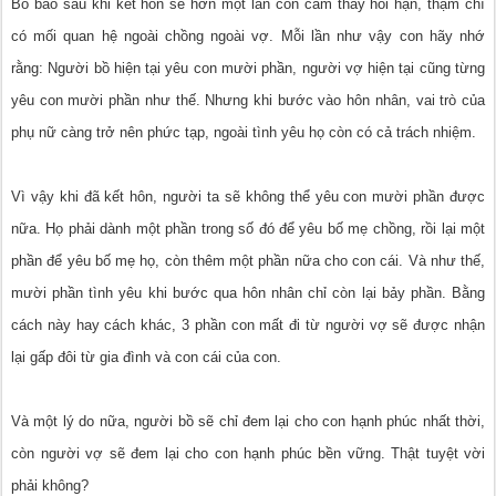
Bố bảo sau khi kết hôn sẽ hơn một lần con cảm thấy hối hận, thậm chí
có mối quan hệ ngoài chồng ngoài vợ. Mỗi lần như vậy con hãy nhớ
rằng: Người bồ hiện tại yêu con mười phần, người vợ hiện tại cũng từng
yêu con mười phần như thế. Nhưng khi bước vào hôn nhân, vai trò của
phụ nữ càng trở nên phức tạp, ngoài tình yêu họ còn có cả trách nhiệm.
Vì vậy khi đã kết hôn, người ta sẽ không thể yêu con mười phần được
nữa. Họ phải dành một phần trong số đó để yêu bố mẹ chồng, rồi lại một
phần để yêu bố mẹ họ, còn thêm một phần nữa cho con cái. Và như thế,
mười phần tình yêu khi bước qua hôn nhân chỉ còn lại bảy phần. Bằng
cách này hay cách khác, 3 phần con mất đi từ người vợ sẽ được nhận
lại gấp đôi từ gia đình và con cái của con.
Và một lý do nữa, người bồ sẽ chỉ đem lại cho con hạnh phúc nhất thời,
còn người vợ sẽ đem lại cho con hạnh phúc bền vững. Thật tuyệt vời
phải không?