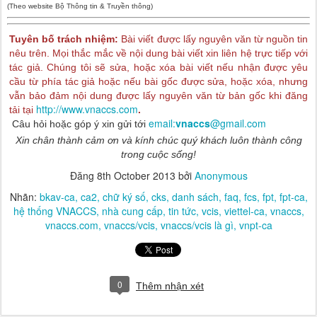
(Theo website Bộ Thông tin & Truyền thông)
Tuyên bố trách nhiệm:
Bài viết được lấy nguyên văn từ nguồn tin
nêu trên. Mọi thắc mắc về nội dung bài viết xin liên hệ trực tiếp với
tác giả. Chúng tôi sẽ sửa, hoặc xóa bài viết nếu nhận được yêu
cầu từ phía tác giả hoặc nếu bài gốc được sửa, hoặc xóa, nhưng
vẫn bảo đảm nội dung được lấy nguyên văn từ bản gốc khi đăng
http://www.vnaccs.com
tải tại
.
email:
vnaccs
@gmail.com
Câu hỏi hoặc góp ý xin gửi tới
Xin chân thành cảm ơn và kính chúc quý khách luôn thành công
trong cuộc sống!
Đăng
8th October 2013
bởi
Anonymous
Nhãn:
bkav-ca
ca2
chữ ký số
cks
danh sách
faq
fcs
fpt
fpt-ca
hệ thống VNACCS
nhà cung cấp
tin tức
vcis
viettel-ca
vnaccs
vnaccs.com
vnaccs/vcis
vnaccs/vcis là gì
vnpt-ca
0
Thêm nhận xét