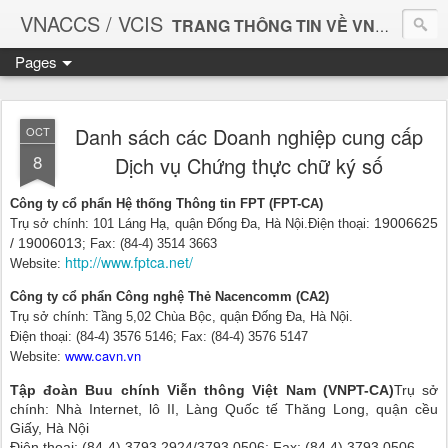
VNACCS / VCIS
TRANG THÔNG TIN VỀ VNACCS
Pages
Vietnam Automated Cargo And Port Consolidated System
Giúp bạn làm thủ tục Hải quan thuận tiện và dễ dàng hơn.
Danh sách các Doanh nghiệp cung cấp
OCT
8
Dịch vụ Chứng thực chữ ký số
Công ty cổ phẩn Hệ thống Thông tin FPT (FPT-CA)
19006625
Trụ sở chính: 101 Láng Hạ, quận Đống Đa, Hà Nội.
Điện thoại:
/
19006013
; Fax: (84-4) 3514 3663
http://www.fptca.net/
Website:
Công ty cổ phẩn Công nghệ Thẻ Nacencomm (CA2)
Trụ sở chính: Tầng 5,02 Chùa Bộc, quận Đống Đa, Hà Nội.
Điện thoại: (84-4) 3576 5146; Fax: (84-4) 3576 5147
www.cavn.vn
Website:
Tập đoàn Buu chính Viễn thông Việt Nam (VNPT-CA)
Trụ sở
chính: Nhà Internet, lô II, Làng Quốc tế Thăng Long, quận cều
Giấy, Hà Nội
Điện thoại: (84-4) 3793 2924/3793 0506; Fax: (84 4) 3793 0506