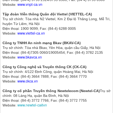
www.vnpt-ca.vn
Website:
Tập đoàn Viễn thông Quân đội Viettel (VIETTEL-CA)
Trụ sở chính: Tòa nhà N2 Viettel, Km 2 Đại lộ Thăng Long, Mễ Trì,
huyện Từ Liêm, Hà Nội
Điện thoại: 1900 9099; Fax: (84-4) 6288 0005
www.viettel-ca.vn
Website:
Công ty TNHH An ninh mạng Bkav (BKAV-CA)
Trụ sở chính: Tòa nhà Bkav, Yên Hòa, quận cầu Giấy, Hà Nội
Điện thoại: (84-4)7305 0060/19005454; Fax: (84-4) 3782 2135
www.bkavca.vn
Website:
Công ty Công nghệ và Truyển thông CK (CK-CA)
Trụ sở chính: 4/122 Định Công, quận Hoàng Mai, Hà Nội
Điện thoại: (84-4) 3664 7888; Fax: (84-4) 3664 7770
www.ckca.vn
Website:
Công ty cổ phần Truyền thông Newtelecom (Newtel-CA)
Trụ sở
chính: 08 Láng Hạ, quận Ba Đình, Hà Nội
Điện thoại: (84-4) 3772 7766; Fax: (84-4) 3772 7755
www.newtel-caẽvn
Website: