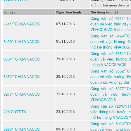
thủ tục hải quan điện tử
Số hiệu
Ngày ban hành
Nội dung tóm tắt
Công văn số 6611/TC
6611/TCHQ-VNACCS
quan về việc thúc đẩy
07/11/2013
VNACCS/VCIS cho các 
Công văn số 6499/TC
6499/TCHQ-VNACCS
quan về việc Hướng dẫ
01/11/2013
thử Hệ thống VNACCS
Công văn số 6351/TC
6351/TCHQ-VNACCS
quan về việc hướng 
29/10/2013
thống VNACCS/VCIS
Công văn số 6352/TC
6352/TCHQ-VNACCS
quan về việc hướng dẫ
29/10/2013
quan phục vụ chạy th
Công văn số 6277/TC
6277/TCHQ-VNACCS
quan về việc hướ
25/10/2013
VNACCS/VCIS
Công văn số 726/CNTT
726/CNTT-TK
việc thông báo tuyên t
23/10/2013
thử hệ thống VNACCS/
Công văn số 5930/TC
5930/TCHQ-VNACCS
quan về việc thông báo
09/10/2013