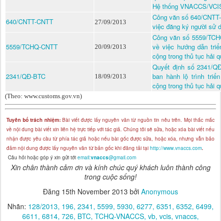
Hệ thống VNACCS/VCI
Công văn số 640/CNTT-
640/CNTT-CNTT
27/09/2013
việc đăng ký người sử
Công văn số 5559/TCH
5559/TCHQ-CNTT
về việc hướng dẫn tri
20/09/2013
cộng trong thủ tục hải q
Quyết định số 2341/QĐ
2341/QĐ-BTC
ban hành lộ trình tri
18/09/2013
cộng trong thủ tục hải q
(Theo: www.customs.gov.vn)
Tuyên bố trách nhiệm:
Bài viết được lấy nguyên văn từ nguồn tin nêu trên. Mọi thắc mắc
về nội dung bài viết xin liên hệ trực tiếp với tác giả. Chúng tôi sẽ sửa, hoặc xóa bài viết nếu
nhận được yêu cầu từ phía tác giả hoặc nếu bài gốc được sửa, hoặc xóa, nhưng vẫn bảo
đảm nội dung được lấy nguyên văn từ bản gốc khi đăng tải tại
http://www.vnaccs.com
.
Câu hỏi hoặc góp ý xin gửi tới
email:
vnaccs
@gmail.com
Xin chân thành cảm ơn và kính chúc quý khách luôn thành công
trong cuộc sống!
Đăng
15th November 2013
bởi
Anonymous
Nhãn:
128/2013
196
2341
5599
5930
6277
6351
6352
6499
6611
6814
726
BTC
TCHQ-VNACCS
vb
vcis
vnaccs