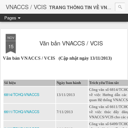
VNACCS / VCIS
TRANG THÔNG TIN VỀ VNACCS
Pages
Vietnam Automated Cargo And Port Consolidated System
Giúp bạn làm thủ tục Hải quan thuận tiện và dễ dàng hơn.
NOV
Văn bản VNACCS / VCIS
15
Văn bản VNACCS / VCIS (Cập nhật ngày 13/11/2013)
Số hiệu
Ngày ban hành
Trích yếu/Tóm tắt
Công văn số 6814/TCH
6814/TCHQ-VNACCS
13/11/2013
về việc Hướng dẫn các 
quan Hệ thống VNACCS
Công văn số 6611/TCH
6611/TCHQ-VNACCS
7/11/2013
về việc thúc đẩy đă
VNACCS/VCIS cho các 
Công văn số 6499/TCH