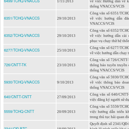
6499/TCHQ-VNACCS
1/11/2013
về việc Hướng dẫn về k
thống VNACCS/VCIS
Công văn số 6351/TCH
6351/TCHQ-VNACCS
29/10/2013
về việc hướng dẫn đă
VNACCS/VCIS
Công văn số 6352/TCH
6352/TCHQ-VNACCS
29/10/2013
về việc hướng dẫn cài
phục vụ chạy thử hệ t
Công văn số 6277/TCH
6277/TCHQ-VNACCS
25/10/2013
về việc hướng dẫn chạ
Công văn số 726/CNTT-T
726/CNTT-TK
23/10/2013
thông báo tuyên truyền 
thống VNACCS/VCIS
Công văn số 5930/TCH
5930/TCHQ-VNACCS
9/10/2013
về việc thông báo doa
thống VNACCS/VCIS
Công văn số 640/CNTT
640/CNTT-CNTT
27/09/2013
việc đăng ký người sử 
Công văn số 5559/TCHQ
5559/TCHQ-CNTT
20/09/2013
việc hướng dẫn triển k
trong thủ tục hải quan đi
Quyết định số 2341/QĐ-
2341/QĐ-BTC
18/09/2013
hành lộ trình triển khai