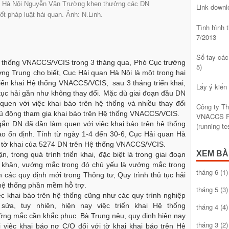
n Hà Nội Nguyễn Văn Trường khen thưởng các DN
Link dow
ốt pháp luật hải quan. Ảnh: N.Linh.
Tình hình
7/2013
Sổ tay các
n Hệ thống VNACCS/VCIS trong 3 tháng qua, Phó Cục trưởng
5)
g Trung cho biết, Cục Hải quan Hà Nội là một trong hai
triển khai Hệ thống VNACCS/VCIS, sau 3 tháng triển khai,
Lấy ý kiến
ục hải gần như không thay đổi. Mặc dù giai đoạn đầu DN
en với việc khai báo trên hệ thống và nhiều thay đổi
Công ty T
chủ động tham gia khai báo trên Hệ thống VNACCS/VCIS.
VNACCS Ph
ắn DN đã dần làm quen với việc khai báo trên hệ thống
(running t
o ổn định. Tính từ ngày 1-4 đến 30-6, Cục Hải quan Hà
563 tờ khai của 5274 DN trên Hệ thống VNACCS/VCIS.
XEM BÀ
 trong quá trình triển khai, đặc biệt là trong giai đoạn
hó khăn, vướng mắc trong đó chủ yếu là vướng mắc trong
tháng 6
(1)
 các quy định mới trong Thông tư, Quy trình thủ tục hải
hệ thống phần mềm hỗ trợ.
tháng 5
(3)
̣c khai báo trên hệ thống cũng như các quy trình nghiệp
sửa, tuy nhiên, hiện nay việc triển khai Hệ thống
tháng 4
(4)
́ng mắc cần khắc phục. Bà Trung nêu, quy định hiện nay
tháng 3
(2)
i việc khai báo nợ C/O đối với tờ khai khai báo trên Hệ