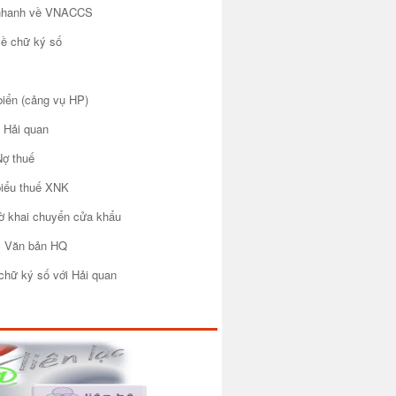
 nhanh về VNACCS
về chữ ký số
biển (cảng vụ HP)
 Hải quan
Nợ thuế
biểu thuế XNK
tờ khai chuyển cửa khẩu
m Văn bản HQ
chữ ký số với Hải quan