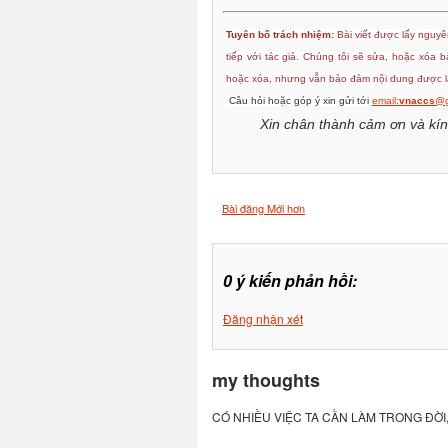
Tuyên bố trách nhiệm:
Bài viết được lấy nguyên
tiếp với tác giả. Chúng tôi sẽ sửa, hoặc xóa 
hoặc xóa, nhưng vẫn bảo đảm nội dung được lấ
Câu hỏi hoặc góp ý xin gửi tới
email:
vnaccs
@g
Xin chân thành cảm ơn và kín
Bài đăng Mới hơn
0 ý kiến phản hồi:
Đăng nhận xét
my thoughts
CÓ NHIỀU VIỆC TA CẦN LÀM TRONG ĐỜI,