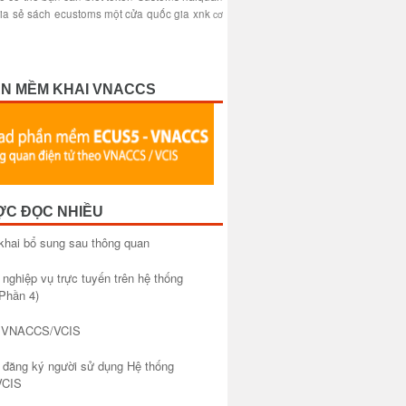
ia sẻ sách
ecustoms
một cửa quốc gia
xnk
cơ
ẦN MỀM KHAI VNACCS
ỢC ĐỌC NHIỀU
khai bổ sung sau thông quan
 nghiệp vụ trực tuyến trên hệ thống
Phần 4)
à VNACCS/VCIS
đăng ký người sử dụng Hệ thống
CIS