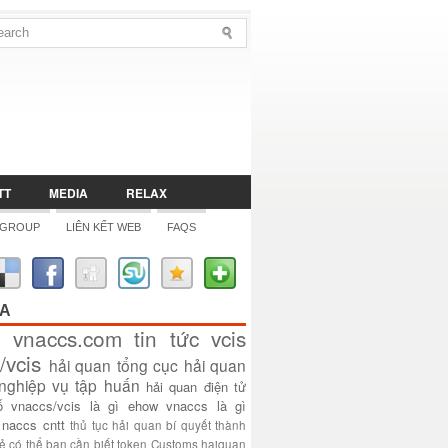
TT
MEDIA
RELAX
 GROUP
LIÊN KẾT WEB
FAQS
ÓA
vnaccs.com
tin tức
vcis
/vcis
hải quan
tổng cục hải quan
nghiệp vụ
tập huấn
hải quan điện tử
ố
vnaccs/vcis là gì
ehow
vnaccs là gì
naccs
cntt
thủ tục hải quan
bí quyết thành
sẻ
có thể bạn cần biết
token
Customs
haiquan