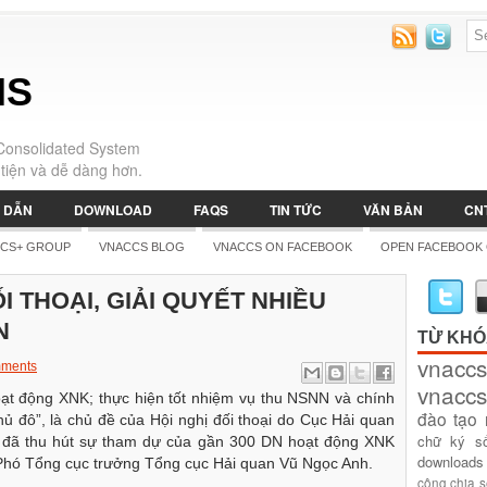
IS
Consolidated System
tiện và dễ dàng hơn.
 DẪN
DOWNLOAD
FAQS
TIN TỨC
VĂN BẢN
CN
CS+ GROUP
VNACCS BLOG
VNACCS ON FACEBOOK
OPEN FACEBOOK
ỐI THOẠI, GIẢI QUYẾT NHIỀU
N
TỪ KH
vnaccs
ments
vnaccs
ạt động XNK; thực hiện tốt nhiệm vụ thu NSNN và chính
đào tạo
ủ đô”, là chủ đề của Hội nghị đối thoại do Cục Hải quan
chữ ký s
hị đã thu hút sự tham dự của gần 300 DN hoạt động XNK
downloads
 Phó Tổng cục trưởng Tổng cục Hải quan Vũ Ngọc Anh.
công
chia 