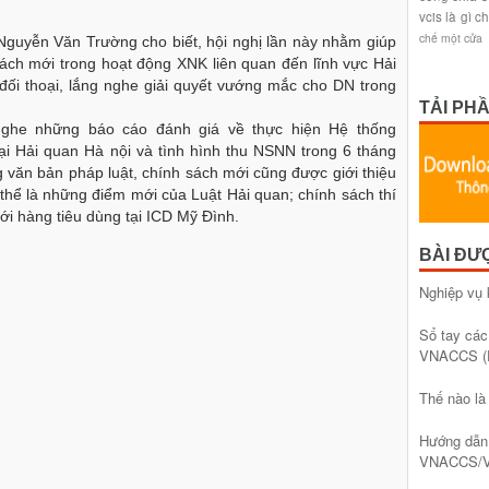
vcis là gì
ch
chế một cửa
Nguyễn Văn Trường cho biết, hội nghị lần này nhằm giúp
ách mới trong hoạt động XNK liên quan đến lĩnh vực Hải
n đối thoại, lắng nghe giải quyết vướng mắc cho DN trong
TẢI PH
 nghe những báo cáo đánh giá về thực hiện Hệ thống
 Hải quan Hà nội và tình hình thu NSNN trong 6 tháng
ăn bản pháp luật, chính sách mới cũng được giới thiệu
 thể là những điểm mới của Luật Hải quan; chính sách thí
́i hàng tiêu dùng tại ICD Mỹ Đình.
BÀI ĐƯ
Nghiệp vụ 
Sổ tay các
VNACCS (
Thế nào l
Hướng dẫn 
VNACCS/V