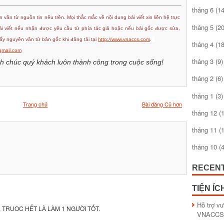
tháng 6
(14
 văn từ nguồn tin nêu trên. Mọi thắc mắc về nội dung bài viết xin liên hệ trực
tháng 5
(20
bài viết nếu nhận được yêu cầu từ phía tác giả hoặc nếu bài gốc được sửa,
y nguyên văn từ bản gốc khi đăng tải tại
http://www.vnaccs.com
.
tháng 4
(18
mail.com
tháng 3
(9)
h chúc quý khách luôn thành công trong cuộc sống!
tháng 2
(6)
tháng 1
(3)
Trang chủ
Bài đăng Cũ hơn
tháng 12
(1
tháng 11
(1
tháng 10
(4
RECEN
TIỆN ÍC
Hỗ trợ v
 TRUOC HẾT LÀ LÀM 1 NGƯỜI TỐT.
VNACCS