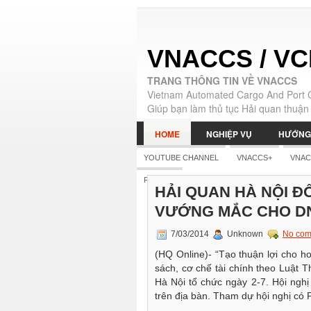
VNACCS / VC
TRANG THÔNG TIN VỀ VNACCS
Vietnam Automated Cargo And Port 
Giúp bạn làm thủ tục Hải quan thuận 
HOME
NGHIỆP VỤ
HƯỚNG
YOUTUBE CHANNEL
VNACCS+
VNAC
|
ENGLISH
FB PAGE
HẢI QUAN HÀ NỘI Đ
VƯỚNG MẮC CHO D
7/03/2014
Unknown
No com
(HQ Online)- “Tạo thuận lợi cho ho
sách, cơ chế tài chính theo Luật Th
Hà Nội tổ chức ngày 2-7. Hội ng
trên địa bàn. Tham dự hội nghị có