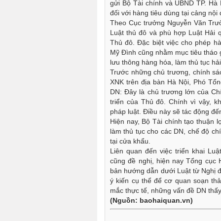
gửi Bộ Tài chính và UBND TP. Hà Nô
đối với hàng tiêu dùng tại cảng nội
Theo Cục trưởng Nguyễn Văn Trườn
Luật thủ đô và phù hợp Luật Hải 
Thủ đô. Đặc biệt việc cho phép ha
Mỹ Đình cũng nhằm mục tiêu tháo 
lưu thông hàng hóa, làm thủ tục h
Trước những chủ trương, chính sá
XNK trên địa bàn Hà Nội, Phó Tô
DN: Đây là chủ trương lớn của Chí
triển của Thủ đô. Chính vì vậy, k
pháp luật. Điều này sẽ tác động đê
Hiện nay, Bộ Tài chính tạo thuận l
làm thủ tục cho các DN, chế độ ch
tại cửa khẩu.
Liên quan đến việc triển khai Luậ
cũng đề nghị, hiện nay Tổng cục 
bản hướng dẫn dưới Luật từ Nghị 
ý kiến cụ thể để cơ quan soạn th
mắc thực tế, những vấn đề DN thấy 
(Nguồn: baohaiquan.vn)