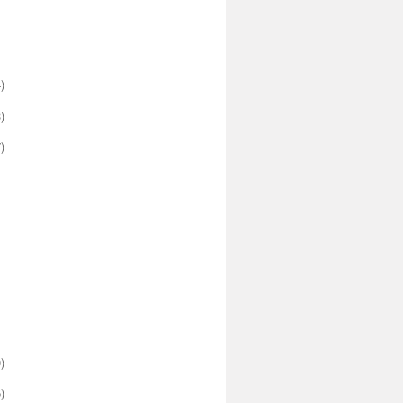
)
)
)
)
)