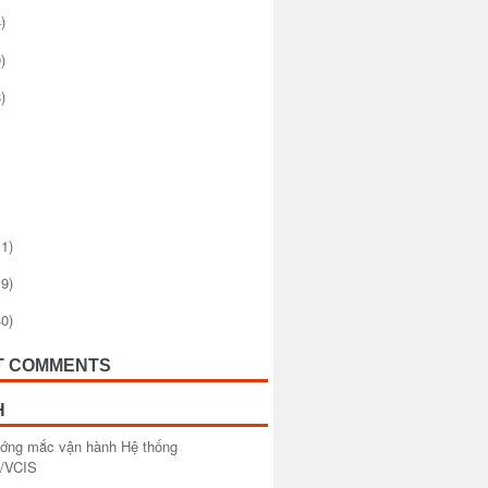
)
)
)
1)
9)
0)
T COMMENTS
H
ướng mắc vận hành Hệ thống
/VCIS