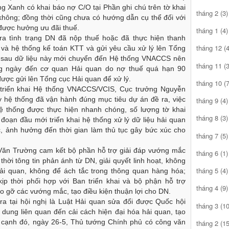
ng Xanh có khai báo nợ C/O tại Phần ghi chú trên tờ khai
tháng 2
(3)
 không; đồng thời cũng chưa có hướng dẫn cụ thể đối với
 được hưởng ưu đãi thuế.
tháng 1
(4)
ra tình trạng DN đã nộp thuế hoặc đã thực hiện thanh
tháng 12
(4
và hệ thống kế toán KTT và gửi yêu cầu xử lý lên Tổng
 sau dữ liệu này mới chuyển đến Hệ thống VNACCS nên
tháng 11
(3
ng ngày đến cơ quan Hải quan do nợ thuế quá hạn 90
̣c gửi lên Tổng cục Hải quan để xử lý.
tháng 10
(7
triển khai Hệ thống VNACCS/VCIS, Cục trưởng Nguyễn
ệ thống đã vận hành đúng mục tiêu dự án đề ra, việc
tháng 9
(4)
ệ thống được thực hiện nhanh chóng, số lượng tờ khai
tháng 8
(3)
oạn đầu mới triển khai hệ thống xử lý dữ liệu hải quan
, ảnh hưởng đến thời gian làm thủ tục gây bức xúc cho
tháng 7
(5)
Văn Trường cam kết bộ phần hỗ trợ giải đáp vướng mắc
tháng 6
(1)
̣p thời tông tin phản ánh từ DN, giải quyết linh hoạt, không
tháng 5
(4)
 hải quan, không để ách tắc trong thông quan hàng hóa;
̣p thời phối hợp với Ban triển khai và bộ phận hỗ trợ
tháng 4
(9)
gỡ các vướng mắc, tạo điều kiện thuận lợi cho DN.
 tại hội nghị là Luật Hải quan sửa đổi được Quốc hội
tháng 3
(10
dung liên quan đến cải cách hiện đại hóa hải quan, tạo
 cạnh đó, ngày 26-5, Thủ tướng Chính phủ có công văn
tháng 2
(15