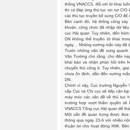
thống VNACCS, đối với tờ khai luồ
thì có đáp ứng thủ tục xin nợ C/O
các thủ tục truyền bổ sung C/O để
Bên cạnh đó, hệ thống cũng xảy 
khoản, công chức đã nhập dữ liệu 
cục Hải quan. Tuy nhiên, đến hôm
DN không thể truyền tờ khai tro
ngày… Những vướng mắc này đã đươ
Trước những vấn đề xung quanh 
Văn Trường cho rằng, cho đến nay h
khai báo và nhận phản hồi trên h
chuyển thủ công ít. Tuy nhiên, giai đ
chưa ổn định, dẫn đến vướng mắc
DN.
Chính vì vậy, Cục trưởng Nguyễn 
cấp Cục và Chi cục sẽ tiếp cận ki
máy móc các vấn đề về thủ tục
trường hợp vượt thẩm quyền sẽ ki
VNACCS Tổng cục Hải quan để tháo 
Một vấn đề quan trọng được đưa ra
thông qua ngày 23-6 với nhiều nội 
thuận lợi cho hoạt động XNK. Bên