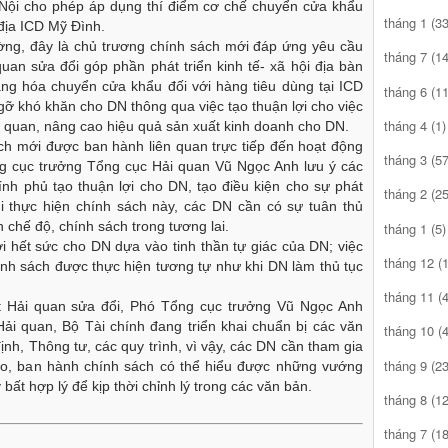
̣i cho phép áp dụng thí điểm cơ chế chuyển cửa khẩu
tháng 1
(33
 địa ICD Mỹ Đình.
g, đây là chủ trương chính sách mới đáp ứng yêu cầu
tháng 7
(14
quan sửa đổi góp phần phát triển kinh tế- xã hội địa bàn
̀ng hóa chuyển cửa khẩu đối với hàng tiêu dùng tại ICD
tháng 6
(11
gỡ khó khăn cho DN thông qua việc tạo thuận lợi cho việc
tháng 4
(1)
ải quan, nâng cao hiệu quả sản xuất kinh doanh cho DN.
ch mới được ban hành liên quan trực tiếp đến hoạt động
tháng 3
(57
̉ng cục trưởng Tổng cục Hải quan Vũ Ngọc Anh lưu ý các
nh phủ tạo thuận lợi cho DN, tạo điều kiện cho sự phát
tháng 2
(25
hi thực hiện chính sách này, các DN cần có sự tuân thủ
́n chế độ, chính sách trong tương lai.
tháng 1
(5)
ợi hết sức cho DN dựa vào tinh thần tự giác của DN; việc
tháng 12
(1
ính sách được thực hiện tương tự như khi DN làm thủ tục
tháng 11
(4
t Hải quan sửa đổi, Phó Tổng cục trưởng Vũ Ngọc Anh
Hải quan, Bộ Tài chính đang triển khai chuẩn bị các văn
tháng 10
(4
định, Thông tư, các quy trình, vì vậy, các DN cần tham gia
tháng 9
(23
ảo, ban hành chính sách có thể hiểu được những vướng
bất hợp lý để kịp thời chỉnh lý trong các văn bản.
tháng 8
(12
tháng 7
(18