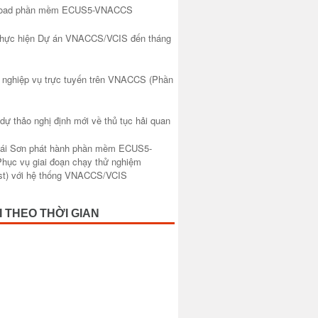
nload phần mềm ECUS5-VNACCS
 thực hiện Dự án VNACCS/VCIS đến tháng
 nghiệp vụ trực tuyến trên VNACCS (Phần
 dự thảo nghị định mới về thủ tục hải quan
hái Sơn phát hành phần mềm ECUS5-
ục vụ giai đoạn chạy thử nghiệm
est) với hệ thống VNACCS/VCIS
I THEO THỜI GIAN