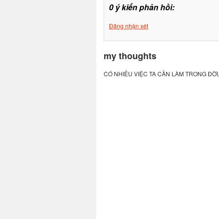
0 ý kiến phản hồi:
Đăng nhận xét
my thoughts
CÓ NHIỀU VIỆC TA CẦN LÀM TRONG ĐỜI,