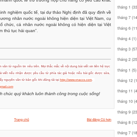
 nhanh quốc tế trừ trường hợp chủ hàng có yêu cầu khác
tháng 1
(33
kinh nghiệm quốc tế, tại dự thảo Nghị định đã quy định về
tháng 7
(14
hương nhân nước ngoài không hiện diện tại Việt Nam, cụ
ổ chức, cá nhân nước ngoài không có hiện diện tại Việt
tháng 6
(11
m thủ tục hải quan”.
tháng 4
(1)
tháng 3
(57
tháng 2
(25
 văn từ nguồn tin nêu trên. Mọi thắc mắc về nội dung bài viết xin liên hệ trực
tháng 1
(5)
bài viết nếu nhận được yêu cầu từ phía tác giả hoặc nếu bài gốc được sửa,
tháng 12
(1
y nguyên văn từ bản gốc khi đăng tải tại
http://www.vnaccs.com
.
mail.com
tháng 11
(4
h chúc quý khách luôn thành công trong cuộc sống!
tháng 10
(4
tháng 9
(23
Trang chủ
Bài đăng Cũ hơn
tháng 8
(12
tháng 7
(18