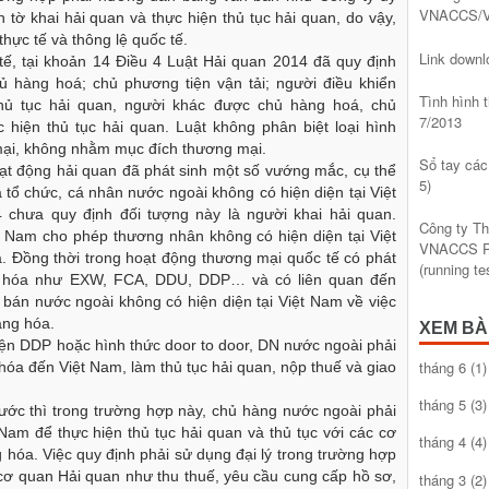
VNACCS/V
tờ khai hải quan và thực hiện thủ tục hải quan, do vậy,
hực tế và thông lệ quốc tế.
Link dow
 tế, tại khoản 14 Điều 4 Luật Hải quan 2014 đã quy định
 hàng hoá; chủ phương tiện vận tải; người điều khiển
Tình hình
 thủ tục hải quan, người khác được chủ hàng hoá, chủ
7/2013
 hiện thủ tục hải quan. Luật không phân biệt loại hình
ại, không nhằm mục đích thương mại.
Sổ tay các
oạt động hải quan đã phát sinh một số vướng mắc, cụ thể
5)
 tổ chức, cá nhân nước ngoài không có hiện diện tại Việt
 chưa quy định đối tượng này là người khai hải quan.
Công ty T
 Nam cho phép thương nhân không có hiện diện tại Việt
VNACCS Ph
Đồng thời trong hoạt động thương mại quốc tế có phát
(running t
g hóa như EXW, FCA, DDU, DDP… và có liên quan đến
bán nước ngoài không có hiện diện tại Việt Nam về việc
àng hóa.
XEM BÀ
iện DDP hoặc hình thức door to door, DN nước ngoài phải
tháng 6
(1)
óa đến Việt Nam, làm thủ tục hải quan, nộp thuế và giao
tháng 5
(3)
ớc thì trong trường hợp này, chủ hàng nước ngoài phải
t Nam để thực hiện thủ tục hải quan và thủ tục với các cơ
tháng 4
(4)
hóa. Việc quy định phải sử dụng đại lý trong trường hợp
cơ quan Hải quan như thu thuế, yêu cầu cung cấp hồ sơ,
tháng 3
(2)