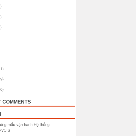
)
)
)
1)
9)
0)
T COMMENTS
H
ướng mắc vận hành Hệ thống
/VCIS