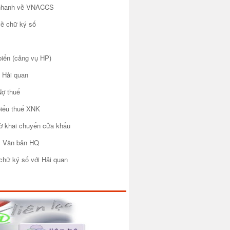
 nhanh về VNACCS
về chữ ký số
biển (cảng vụ HP)
 Hải quan
Nợ thuế
biểu thuế XNK
tờ khai chuyển cửa khẩu
m Văn bản HQ
chữ ký số với Hải quan