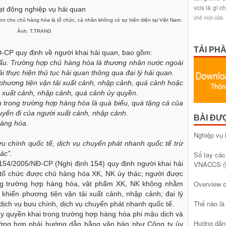
vcis là gì
ch
chế một cửa
ơn cho chủ hàng hóa là tổ chức, cá nhân không có sự hiện diện tại Việt Nam.
Ảnh: T.TRANG
TẢI PH
Đ-CP quy định về người khai hải quan, bao gồm:
ẩu. Trường hợp chủ hàng hóa là thương nhân nước ngoài
ải thực hiện thủ tục hải quan thông qua đại lý hải quan.
phương tiện vận tải xuất cảnh, nhập cảnh, quá cảnh hoặc
i xuất cảnh, nhập cảnh, quá cảnh ủy quyền.
trong trường hợp hàng hóa là quà biếu, quà tặng cá của
huyến đi của người xuất cảnh, nhập cảnh.
BÀI ĐƯ
hàng hóa.
Nghiệp vụ 
u chính quốc tế, dịch vụ chuyển phát nhanh quốc tế trừ
ác”.
Sổ tay các
VNACCS (
 154/2005/NĐ-CP (Nghị định 154) quy định người khai hải
tổ chức được chủ hàng hóa XK, NK ủy thác; người được
Overview 
ng trường hợp hàng hóa, vật phẩm XK, NK không nhằm
khiển phương tiện vận tải xuất cảnh, nhập cảnh; đại lý
Thế nào l
dịch vụ bưu chính, dịch vụ chuyển phát nhanh quốc tế.
 ủy quyền khai trong trường hợp hàng hóa phi mậu dịch và
Hướng dẫn 
rường hợp phải hướng dẫn bằng văn bản như Công ty ủy