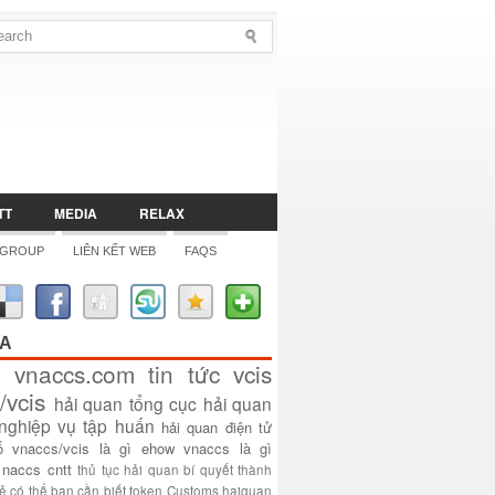
TT
MEDIA
RELAX
 GROUP
LIÊN KẾT WEB
FAQS
ÓA
vnaccs.com
tin tức
vcis
/vcis
hải quan
tổng cục hải quan
nghiệp vụ
tập huấn
hải quan điện tử
ố
vnaccs/vcis là gì
ehow
vnaccs là gì
naccs
cntt
thủ tục hải quan
bí quyết thành
sẻ
có thể bạn cần biết
token
Customs
haiquan