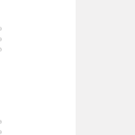
)
)
)
)
)