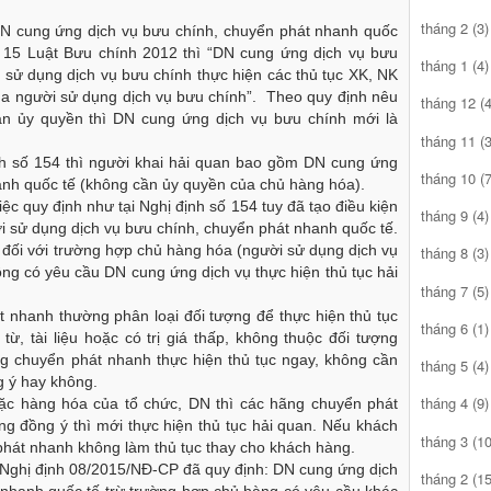
tháng 2
(3)
DN cung ứng dịch vụ bưu chính, chuyển phát nhanh quốc
ều 15 Luật Bưu chính 2012 thì “DN cung ứng dịch vụ bưu
tháng 1
(4)
 sử dụng dịch vụ bưu chính thực hiện các thủ tục XK, NK
của người sử dụng dịch vụ bưu chính”. Theo quy định nêu
tháng 12
(4
bản ủy quyền thì DN cung ứng dịch vụ bưu chính mới là
tháng 11
(3
ịnh số 154 thì người khai hải quan bao gồm DN cung ứng
tháng 10
(7
anh quốc tế (không cần ủy quyền của chủ hàng hóa).
iệc quy định như tại Nghị định số 154 tuy đã tạo điều kiện
tháng 9
(4)
i sử dụng dịch vụ bưu chính, chuyển phát nhanh quốc tế.
 đối với trường hợp chủ hàng hóa (người sử dụng dịch vụ
tháng 8
(3)
ng có yêu cầu DN cung ứng dịch vụ thực hiện thủ tục hải
tháng 7
(5)
t nhanh thường phân loại đối tượng để thực hiện thủ tục
tháng 6
(1)
ừ, tài liệu hoặc có trị giá thấp, không thuộc đối tượng
ng chuyển phát nhanh thực hiện thủ tục ngay, không cần
tháng 5
(4)
g ý hay không.
tháng 4
(9)
oặc hàng hóa của tổ chức, DN thì các hãng chuyển phát
ng đồng ý thì mới thực hiện thủ tục hải quan. Nếu khách
tháng 3
(10
hát nhanh không làm thủ tục thay cho khách hàng.
, Nghị định 08/2015/NĐ-CP đã quy định: DN cung ứng dịch
tháng 2
(15