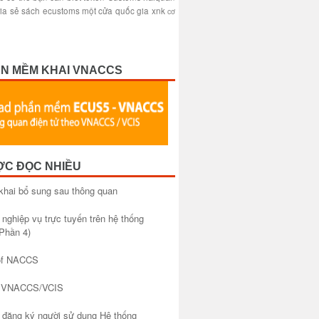
ia sẻ sách
ecustoms
một cửa quốc gia
xnk
cơ
ẦN MỀM KHAI VNACCS
ỢC ĐỌC NHIỀU
khai bổ sung sau thông quan
 nghiệp vụ trực tuyến trên hệ thống
Phần 4)
of NACCS
à VNACCS/VCIS
đăng ký người sử dụng Hệ thống