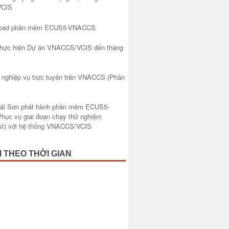
CIS
nload phần mềm ECUS5-VNACCS
 thực hiện Dự án VNACCS/VCIS đến tháng
 nghiệp vụ trực tuyến trên VNACCS (Phần
hái Sơn phát hành phần mềm ECUS5-
ục vụ giai đoạn chạy thử nghiệm
est) với hệ thống VNACCS/VCIS
I THEO THỜI GIAN