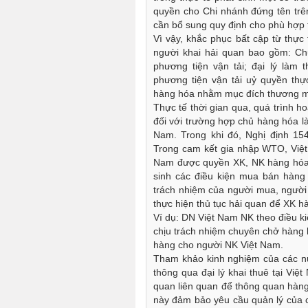
quyền cho Chi nhánh đứng tên trên 
cần bổ sung quy định cho phù hợp t
Vì vậy, khắc phục bất cập từ thực
người khai hải quan bao gồm: Chủ
phương tiện vận tải; đại lý làm
phương tiện vận tải uỷ quyền thực
hàng hóa nhằm mục đích thương m
Thực tế thời gian qua, quá trình h
đối với trường hợp chủ hàng hóa là
Nam. Trong khi đó, Nghị định 154
Trong cam kết gia nhập WTO, Việt
Nam được quyền XK, NK hàng hóa. 
sinh các điều kiện mua bán hàn
trách nhiệm của người mua, người 
thực hiện thủ tục hải quan để XK h
Ví dụ: DN Việt Nam NK theo điều k
chịu trách nhiệm chuyên chở hàng h
hàng cho người NK Việt Nam.
Tham khảo kinh nghiệm của các nư
thông qua đại lý khai thuê tại Việ
quan liên quan để thông quan hàng 
này đảm bảo yêu cầu quản lý của 