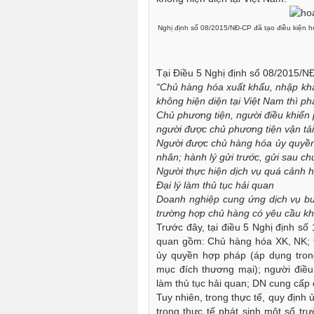
Nghị định số 08/2015/NĐ-CP đã tạo điều kiện h
Tại Điều 5 Nghị định số 08/2015/N
“Chủ hàng hóa xuất khẩu, nhập kh
không hiện diện tại Việt Nam thì ph
Chủ phương tiện, người điều khiển 
người được chủ phương tiện vận tả
Người được chủ hàng hóa ủy quyền 
nhân; hành lý gửi trước, gửi sau c
Người thực hiện dịch vụ quá cảnh 
Đại lý làm thủ tục hải quan
Doanh nghiệp cung ứng dịch vụ bư
trường hợp chủ hàng có yêu cầu kh
Trước đây, tại điều 5 Nghị định số
quan gồm: Chủ hàng hóa XK, NK; 
ủy quyền hợp pháp (áp dụng tro
mục đích thương mại); người điều 
làm thủ tục hải quan; DN cung cấp 
Tuy nhiên, trong thực tế, quy định
trong thực tế phát sinh một số t