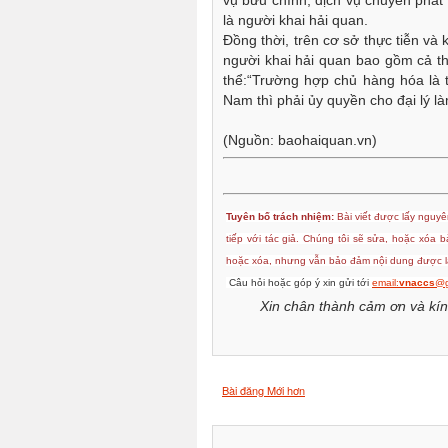
vụ bưu chính, dịch vụ chuyển phát
là người khai hải quan.
Đồng thời, trên cơ sở thực tiễn và 
người khai hải quan bao gồm cả t
thể:“Trường hợp chủ hàng hóa là t
Nam thì phải ủy quyền cho đại lý là
(Nguồn: baohaiquan.vn)
Tuyên bố trách nhiệm:
Bài viết được lấy nguyên
tiếp với tác giả. Chúng tôi sẽ sửa, hoặc xóa 
hoặc xóa, nhưng vẫn bảo đảm nội dung được lấ
Câu hỏi hoặc góp ý xin gửi tới
email:
vnaccs
@g
Xin chân thành cảm ơn và kín
Bài đăng Mới hơn