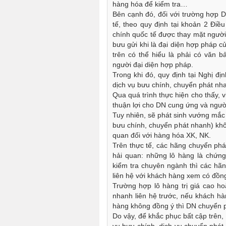
hàng hóa để kiểm tra…
Bên cạnh đó, đối với trường hợp 
tế, theo quy định tại khoản 2 Đi
chính quốc tế được thay mặt người
bưu gửi khi là đại diện hợp pháp 
trên có thể hiểu là phải có văn 
người đại diện hợp pháp.
Trong khi đó, quy định tại Nghị đ
dịch vụ bưu chính, chuyển phát nh
Qua quá trình thực hiện cho thấy, v
thuận lợi cho DN cung ứng và ngườ
Tuy nhiên, sẽ phát sinh vướng mắc
bưu chính, chuyển phát nhanh) khô
quan đối với hàng hóa XK, NK.
Trên thực tế, các hãng chuyển phá
hải quan: những lô hàng là chứng t
kiểm tra chuyên ngành thì các hã
liên hệ với khách hàng xem có đồn
Trường hợp lô hàng trị giá cao h
nhanh liên hệ trước, nếu khách hà
hàng không đồng ý thì DN chuyển p
Do vậy, để khắc phục bất cập trên