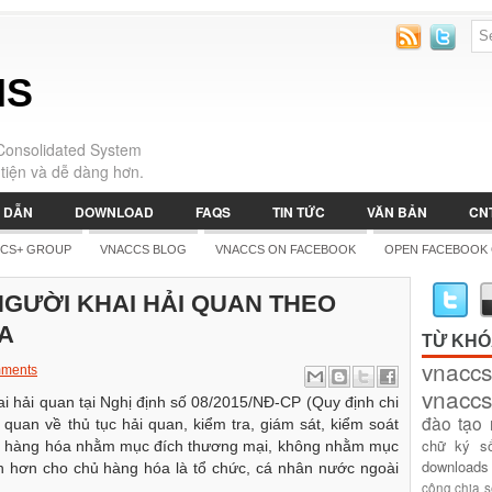
IS
Consolidated System
tiện và dễ dàng hơn.
 DẪN
DOWNLOAD
FAQS
TIN TỨC
VĂN BẢN
CN
CS+ GROUP
VNACCS BLOG
VNACCS ON FACEBOOK
OPEN FACEBOOK
NGƯỜI KHAI HẢI QUAN THEO
A
TỪ KH
vnaccs
ments
vnaccs
i hải quan tại Nghị định số 08/2015/NĐ-CP (Quy định chi
đào tạo
i quan về thủ tục hải quan, kiểm tra, giám sát, kiểm soát
chữ ký s
ình hàng hóa nhằm mục đích thương mại, không nhằm mục
downloads
n hơn cho chủ hàng hóa là tổ chức, cá nhân nước ngoài
công
chia 