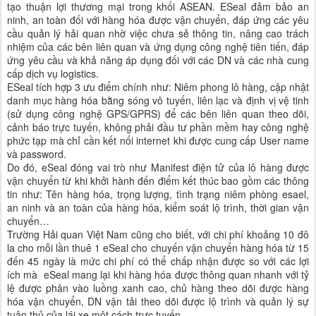
tạo thuận lợi thương mại trong khối ASEAN. ESeal đảm bảo an
ninh, an toàn đối với hàng hóa được vận chuyển, đáp ứng các yêu
cầu quản lý hải quan nhờ việc chưa sẻ thông tin, nâng cao trách
nhiệm của các bên liên quan và ứng dụng công nghệ tiên tiến, đáp
ứng yêu cầu và khả năng áp dụng đối với các DN và các nhà cung
cấp dịch vụ logistics.
ESeal tích hợp 3 ưu điểm chính như: Niêm phong lô hàng, cập nhật
danh mục hàng hóa bằng sóng vô tuyến, liên lạc và định vị vệ tinh
(sử dụng công nghệ GPS/GPRS) để các bên liên quan theo dõi,
cảnh báo trực tuyến, không phải đầu tư phần mềm hay công nghệ
phức tạp mà chỉ cần kết nối internet khi được cung cấp User name
và password.
Do đó, eSeal đóng vai trò như Manifest điện tử của lô hàng được
vận chuyển từ khi khởi hành đến điểm kết thúc bao gồm các thông
tin như: Tên hàng hóa, trọng lượng, tình trạng niêm phòng esael,
an ninh và an toàn của hàng hóa, kiểm soát lộ trình, thời gian vận
chuyển…
Trường Hải quan Việt Nam cũng cho biết, với chi phí khoảng 10 đô
la cho mỗi lần thuê 1 eSeal cho chuyến vận chuyển hàng hóa từ 15
đến 45 ngày là mức chi phí có thể chấp nhận được so với các lợi
ích mà eSeal mang lại khi hàng hóa được thông quan nhanh với tỷ
lệ được phân vào luồng xanh cao, chủ hàng theo dõi được hàng
hóa vận chuyển, DN vận tải theo dõi được lộ trình và quản lý sự
tuân thủ của lái xe một cách trực tuyến.