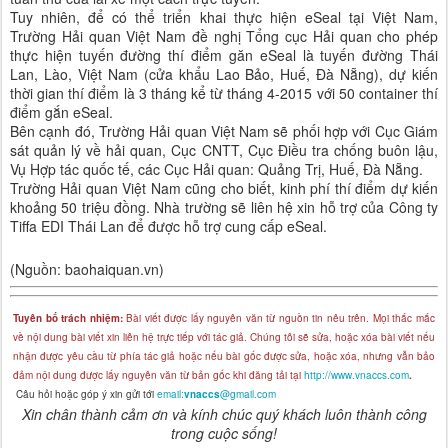
Tuy nhiên, để có thể triển khai thực hiện eSeal tại Việt Nam,
Trường Hải quan Việt Nam đề nghị Tổng cục Hải quan cho phép
thực hiện tuyến đường thí điểm găn eSeal là tuyến đường Thái
Lan, Lào, Việt Nam (cửa khẩu Lao Bảo, Huế, Đà Nẵng), dự kiến
thời gian thí điểm là 3 tháng kể từ tháng 4-2015 với 50 container thí
điểm gắn eSeal.
Bên cạnh đó, Trường Hải quan Việt Nam sẽ phối hợp với Cục Giám
sát quản lý về hải quan, Cục CNTT, Cục Điều tra chống buôn lậu,
Vụ Hợp tác quốc tế, các Cục Hải quan: Quảng Trị, Huế, Đà Nẵng.
Trường Hải quan Việt Nam cũng cho biết, kinh phí thí điểm dự kiến
khoảng 50 triệu đồng. Nhà trường sẽ liên hệ xin hỗ trợ của Công ty
Tiffa EDI Thái Lan để được hỗ trợ cung cấp eSeal.
(Nguồn: baohaiquan.vn)
Tuyên bố trách nhiệm:
Bài viết được lấy nguyên văn từ nguồn tin nêu trên. Mọi thắc mắc
về nội dung bài viết xin liên hệ trực tiếp với tác giả. Chúng tôi sẽ sửa, hoặc xóa bài viết nếu
nhận được yêu cầu từ phía tác giả hoặc nếu bài gốc được sửa, hoặc xóa, nhưng vẫn bảo
đảm nội dung được lấy nguyên văn từ bản gốc khi đăng tải tại
http://www.vnaccs.com
.
Câu hỏi hoặc góp ý xin gửi tới
email:
vnaccs
@gmail.com
Xin chân thành cảm ơn và kính chúc quý khách luôn thành công
trong cuộc sống!