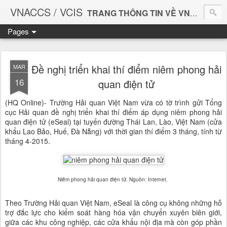
VNACCS / VCIS
TRANG THÔNG TIN VỀ VNACCS
Pages
Vietnam Automated Cargo And Port Consolidated System
Giúp bạn làm thủ tục Hải quan thuận tiện và dễ dàng hơn.
Đề nghị triển khai thí điểm niêm phong hải
MAR
16
quan điện tử
(HQ Online)- Trường Hải quan Việt Nam vừa có tờ trình gửi Tổng
cục Hải quan đề nghị triển khai thí điểm áp dụng niêm phong hải
quan điện tử (eSeal) tại tuyến đường Thái Lan, Lào, Việt Nam (cửa
khẩu Lao Bảo, Huế, Đà Nẵng) với thời gian thí điểm 3 tháng, tính từ
tháng 4-2015.
Niêm phong hải quan điện tử. Nguồn: Internet.
Theo Trường Hải quan Việt Nam, eSeal là công cụ không những hỗ
trợ đắc lực cho kiểm soát hàng hóa vận chuyển xuyên biên giới,
giữa các khu công nghiệp, các cửa khẩu nội địa mà còn góp phần