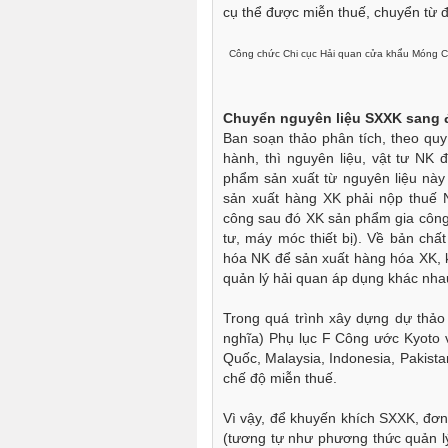
cụ thể được miễn thuế, chuyển từ 
Công chức Chi cục Hải quan cửa khẩu Móng Cá
Chuyển nguyên liệu SXXK sang 
Ban soạn thảo phân tích, theo quy
hành, thì nguyên liệu, vật tư NK
phẩm sản xuất từ nguyên liệu này
sản xuất hàng XK phải nộp thuế 
công sau đó XK sản phẩm gia công 
tư, máy móc thiết bị). Về bản chất
hóa NK để sản xuất hàng hóa XK, k
quản lý hải quan áp dụng khác nh
Trong quá trình xây dựng dự thảo
nghĩa) Phụ lục F Công ước Kyoto 
Quốc, Malaysia, Indonesia, Pakist
chế độ miễn thuế.
Vì vậy, để khuyến khích SXXK, đơn 
(tương tự như phương thức quản lý