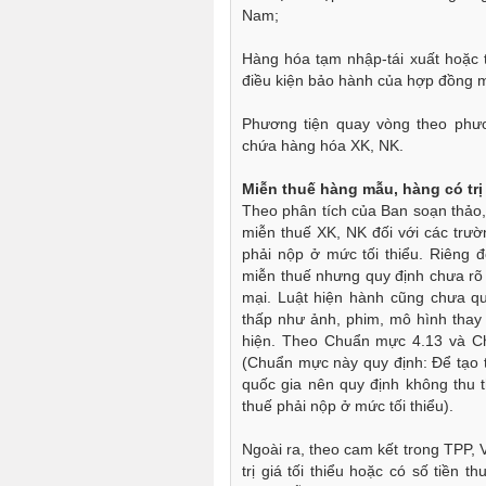
Nam;
Hàng hóa tạm nhập-tái xuất hoặc 
điều kiện bảo hành của hợp đồng 
Phương tiện quay vòng theo phươ
chứa hàng hóa XK, NK.
Miễn thuế hàng mẫu, hàng có trị 
Theo phân tích của Ban soạn thảo,
miễn thuế XK, NK đối với các trườn
phải nộp ở mức tối thiểu. Riêng 
miễn thuế nhưng quy định chưa rõ 
mại. Luật hiện hành cũng chưa qu
thấp như ảnh, phim, mô hình thay
hiện. Theo Chuẩn mực 4.13 và C
(Chuẩn mực này quy định: Để tạo t
quốc gia nên quy định không thu th
thuế phải nộp ở mức tối thiểu).
Ngoài ra, theo cam kết trong TPP, 
trị giá tối thiểu hoặc có số tiền 