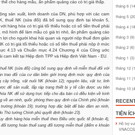
 thế cho hàng mẫu, ấn phẩm quảng cáo có trị giá thấp.
tháng 6
(14
 động sản xuất, kinh doanh của DN, phù hợp với các cam
tháng 5
(20
K, thuế NK (sửa đổi) đã bổ sung quy định tại khoản 5,
ới hàng hóa có trị giá tối thiểu hoặc có số tiền thuế phải
tháng 4
(18
h, mô hình để làm mẫu có giá trị nhỏ, ấn phẩm quảng cáo
tháng 3
(9)
n lợi cho người khai hải quan và người nộp thuế đơn giản
 có trị giá tối thiểu hoặc có số tiền thuế phải nộp ở mức
tháng 2
(6)
 mực 4.13 và Chuẩn mực 4.24 Chương 4 của Công ước
i cam kết tại Hiệp định TPP và Hiệp định Việt Nam - EU.
tháng 1
(3)
tháng 12
(1
huế NK (sửa đổi) cũng bổ sung quy định về miễn thuế đối với
 trao đổi của cư dân biên giới trong định mức quy định của
tháng 11
(1
cây trồng, vật nuôi NK (khoản 12); nguyên liệu, vật tư, linh
c để sản xuất, lắp ráp trang thiết bị y tế cần được ưu tiên
tháng 10
(4
hóa NK để sử dụng trực tiếp cho địa bàn có điều kiện về kinh
ọng về an ninh, quốc phòng theo quy định của Chính phủ (khoản
RECEN
trường (khoản 19); trường hợp đặc biệt để bảo đảm an ninh,
do Thủ tướng Chính phủ quyết định (khoản 23).
TIỆN ÍC
uy định hàng hóa miễn thuế theo Điều ước quốc tế (khoản 4),
Hỗ trợ v
đối tượng hoàn thuế sang đối tượng miễn thuế (điểm e khoản
VNACCS