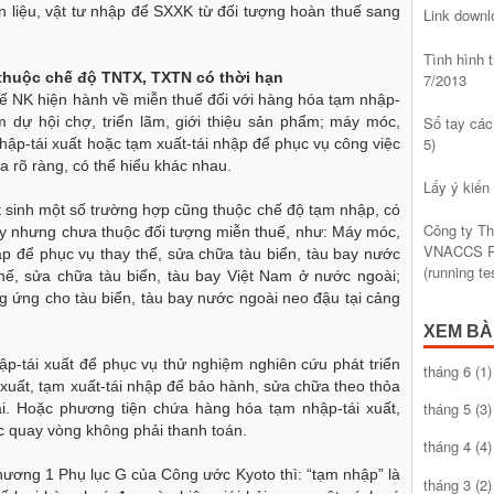
 liệu, vật tư nhập để SXXK từ đối tượng hoàn thuế sang
Link dow
Tình hình
thuộc chế độ TNTX, TXTN có thời hạn
7/2013
uế NK hiện hành về miễn thuế đối với hàng hóa tạm nhập-
Sổ tay các
am dự hội chợ, triển lãm, giới thiệu sản phẩm; máy móc,
5)
nhập-tái xuất hoặc tạm xuất-tái nhập để phục vụ công việc
a rõ ràng, có thể hiểu khác nhau.
Lấy ý kiến
t sinh một số trường hợp cũng thuộc chế độ tạm nhập, có
Công ty T
ày nhưng chưa thuộc đối tượng miễn thuế, như: Máy móc,
VNACCS Ph
nhập để phục vụ thay thế, sửa chữa tàu biển, tàu bay nước
(running t
thế, sửa chữa tàu biển, tàu bay Việt Nam ở nước ngoài;
g ứng cho tàu biển, tàu bay nước ngoài neo đậu tại cảng
XEM BÀ
p-tái xuất để phục vụ thử nghiệm nghiên cứu phát triển
tháng 6
(1)
uất, tạm xuất-tái nhập để bảo hành, sửa chữa theo thỏa
tháng 5
(3)
i. Hoặc phương tiện chứa hàng hóa tạm nhập-tái xuất,
c quay vòng không phải thanh toán.
tháng 4
(4)
Chương 1 Phụ lục G của Công ước Kyoto thì: “tạm nhập” là
tháng 3
(2)