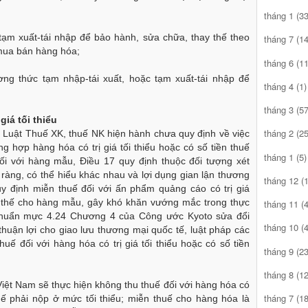
tháng 1
(33
tạm xuất-tái nhập để bảo hành, sửa chữa, thay thế theo
tháng 7
(14
mua bán hàng hóa;
tháng 6
(11
ng thức tạm nhập-tái xuất, hoặc tạm xuất-tái nhập để
tháng 4
(1)
tháng 3
(57
giá tối thiểu
tháng 2
(25
 Luật Thuế XK, thuế NK hiện hành chưa quy định về việc
g hợp hàng hóa có trị giá tối thiểu hoặc có số tiền thuế
tháng 1
(5)
đối với hàng mẫu, Điều 17 quy định thuộc đối tượng xét
ràng, có thể hiểu khác nhau và lợi dụng gian lận thương
tháng 12
(1
y định miễn thuế đối với ấn phẩm quảng cáo có trị giá
 thế cho hàng mẫu, gây khó khăn vướng mắc trong thực
tháng 11
(4
huẩn mực 4.24 Chương 4 của Công ước Kyoto sửa đổi
tháng 10
(4
huận lợi cho giao lưu thương mại quốc tế, luật pháp các
uế đối với hàng hóa có trị giá tối thiểu hoặc có số tiền
tháng 9
(23
tháng 8
(12
Việt Nam sẽ thực hiện không thu thuế đối với hàng hóa có
tháng 7
(18
thuế phải nộp ở mức tối thiểu; miễn thuế cho hàng hóa là