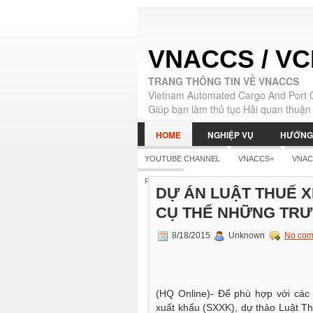
VNACCS / VC
TRANG THÔNG TIN VỀ VNACCS
Vietnam Automated Cargo And Port 
Giúp bạn làm thủ tục Hải quan thuận 
HOME
NGHIỆP VỤ
HƯỚNG
YOUTUBE CHANNEL
VNACCS+
VNAC
|
ENGLISH
FB PAGE
DỰ ÁN LUẬT THUẾ X
CỤ THỂ NHỮNG TRƯ
8/18/2015
Unknown
No com
(HQ Online)- Để phù hợp với các
xuất khẩu (SXXK), dự thảo Luật T