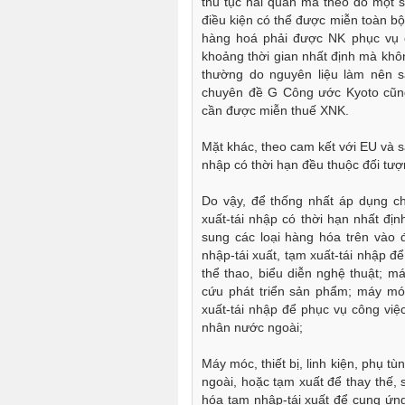
thủ tục hải quan mà theo đó một s
điều kiện có thể được miễn toàn bộ
hàng hoá phải được NK phục vụ c
khoảng thời gian nhất định mà khô
thường do nguyên liệu làm nên 
chuyên đề G Công ước Kyoto cũng 
cần được miễn thuế XNK.
Mặt khác, theo cam kết với EU và sắ
nhập có thời hạn đều thuộc đối tư
Do vậy, để thống nhất áp dụng ch
xuất-tái nhập có thời hạn nhất đị
sung các loại hàng hóa trên vào
nhập-tái xuất, tạm xuất-tái nhập để
thể thao, biểu diễn nghệ thuật; má
cứu phát triển sản phẩm; máy móc
xuất-tái nhập để phục vụ công việ
nhân nước ngoài;
Máy móc, thiết bị, linh kiện, phụ t
ngoài, hoặc tạm xuất để thay thế,
hóa tạm nhập-tái xuất để cung ứng