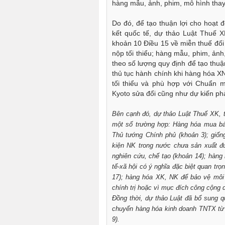
hàng mẫu, ảnh, phim, mô hình thay
Do đó, để tạo thuận lợi cho hoạt
kết quốc tế, dự thảo Luật Thuế X
khoản 10 Điều 15 về miễn thuế đối v
nộp tối thiểu; hàng mẫu, phim, ản
theo số lượng quy định để tạo thuậ
thủ tục hành chính khi hàng hóa XNK
tối thiểu và phù hợp với Chuẩn
Kyoto sửa đổi cũng như dự kiến phả
Bên cạnh đó, dự thảo Luật Thuế XK, t
một số trường hợp: Hàng hóa mua bán
Thủ tướng Chính phủ (khoản 3); giống 
kiện NK trong nước chưa sản xuất đượ
nghiên cứu, chế tạo (khoản 14); hàng 
tế-xã hội có ý nghĩa đặc biệt quan tr
17); hàng hóa XK, NK để bảo vệ môi 
chính trị hoặc vì mục đích công cộng 
Đồng thời, dự thảo Luật đã bổ sung q
chuyển hàng hóa kinh doanh TNTX từ 
9).