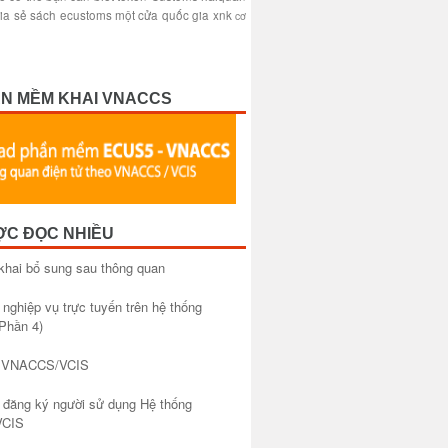
ia sẻ sách
ecustoms
một cửa quốc gia
xnk
cơ
ẦN MỀM KHAI VNACCS
ỢC ĐỌC NHIỀU
khai bổ sung sau thông quan
 nghiệp vụ trực tuyến trên hệ thống
Phần 4)
à VNACCS/VCIS
đăng ký người sử dụng Hệ thống
CIS