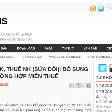
IS
Consolidated System
tiện và dễ dàng hơn.
 DẪN
DOWNLOAD
FAQS
TIN TỨC
VĂN BẢN
CN
CS+ GROUP
VNACCS BLOG
VNACCS ON FACEBOOK
OPEN FACEBOOK
K, THUẾ NK (SỬA ĐỔI): BỔ SUNG
ỜNG HỢP MIỄN THUẾ
TỪ KH
vnaccs
ments
vnaccs
đào tạo
chữ ký s
 chuẩn mực và cam kết quốc tế, khuyến khích sản xuất
downloads
huế XK, thuế NK (sửa đổi) đã bổ sung một số trường hợp
công
chia 