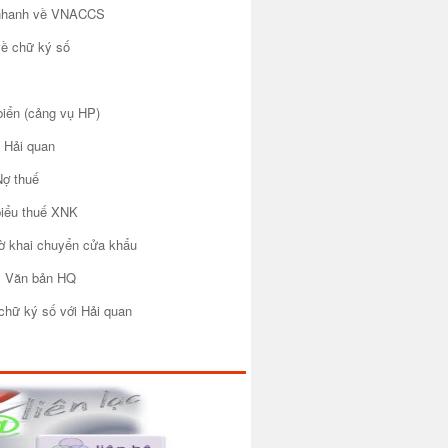
 nhanh về VNACCS
về chữ ký số
biển (cảng vụ HP)
 Hải quan
Nợ thuế
biểu thuế XNK
tờ khai chuyển cửa khẩu
m Văn bản HQ
chữ ký số với Hải quan