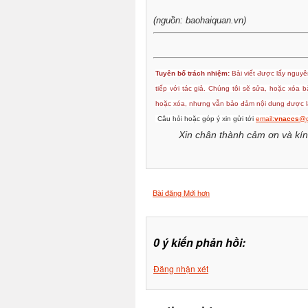
(nguồn: baohaiquan.vn)
Tuyên bố trách nhiệm:
Bài viết được lấy nguyên
tiếp với tác giả. Chúng tôi sẽ sửa, hoặc xóa 
hoặc xóa, nhưng vẫn bảo đảm nội dung được lấ
Câu hỏi hoặc góp ý xin gửi tới
email:
vnaccs
@g
Xin chân thành cảm ơn và kín
Bài đăng Mới hơn
0 ý kiến phản hồi:
Đăng nhận xét