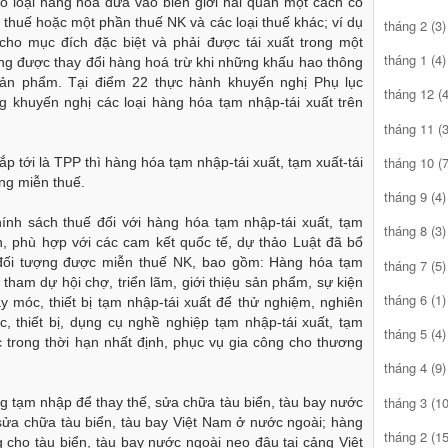
ố loại hàng hoá đưa vào biên giới hải quan một cách có
 thuế hoặc một phần thuế NK và các loại thuế khác; ví dụ
tháng 2
(3)
ho mục đích đặc biệt và phải được tái xuất trong một
tháng 1
(4)
ng được thay đổi hàng hoá trừ khi những khấu hao thông
sản phẩm. Tại điểm 22 thực hành khuyến nghị Phụ lục
tháng 12
(4
khuyến nghị các loại hàng hóa tạm nhập-tái xuất trên
tháng 11
(3
tháng 10
(7
p tới là TPP thì hàng hóa tạm nhập-tái xuất, tạm xuất-tái
ợng miễn thuế.
tháng 9
(4)
ính sách thuế đối với hàng hóa tạm nhập-tái xuất, tạm
tháng 8
(3)
nh, phù hợp với các cam kết quốc tế, dự thảo Luật đã bổ
 đối tượng được miễn thuế NK, bao gồm: Hàng hóa tạm
tháng 7
(5)
 tham dự hội chợ, triển lãm, giới thiệu sản phẩm, sự kiện
tháng 6
(1)
y móc, thiết bị tạm nhập-tái xuất để thử nghiệm, nghiên
, thiết bị, dụng cụ nghề nghiệp tạm nhập-tái xuất, tạm
tháng 5
(4)
c trong thời hạn nhất định, phục vụ gia công cho thương
tháng 4
(9)
tháng 3
(10
ùng tạm nhập để thay thế, sửa chữa tàu biển, tàu bay nước
 sửa chữa tàu biển, tàu bay Việt Nam ở nước ngoài; hàng
tháng 2
(15
 cho tàu biển, tàu bay nước ngoài neo đậu tại cảng Việt