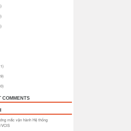
)
)
)
1)
9)
0)
T COMMENTS
H
ướng mắc vận hành Hệ thống
/VCIS