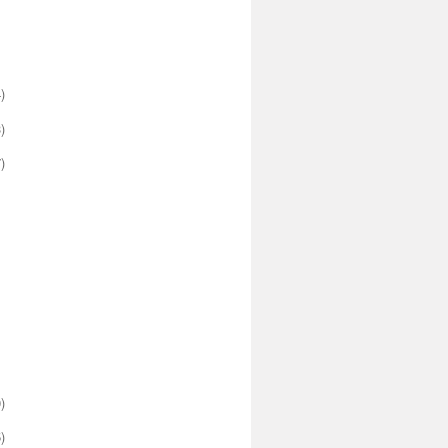
)
)
)
)
)