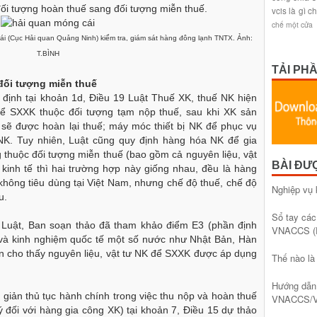
đối tượng hoàn thuế sang đối tượng miễn thuế.
vcis là gì
ch
chế một cửa
i (Cục Hải quan Quảng Ninh) kiểm tra, giám sát hàng đông lạnh TNTX. Ảnh:
T.BÌNH
TẢI PH
đối tượng miễn thuế
 định tại khoản 1d, Điều 19 Luật Thuế XK, thuế NK hiện
 để SXXK thuộc đối tượng tạm nộp thuế, sau khi XK sản
 sẽ được hoàn lại thuế; máy móc thiết bị NK để phục vụ
NK. Tuy nhiên, Luật cũng quy định hàng hóa NK để gia
thuộc đối tượng miễn thuế (bao gồm cả nguyên liệu, vật
BÀI ĐƯ
 kinh tế thì hai trường hợp này giống nhau, đều là hàng
hông tiêu dùng tại Việt Nam, nhưng chế độ thuế, chế độ
Nghiệp vụ 
au.
Sổ tay các
 Luật, Ban soạn thảo đã tham khảo điểm E3 (phần định
VNACCS (
và kinh nghiệm quốc tế một số nước như Nhật Bản, Hàn
an cho thấy nguyên liệu, vật tư NK để SXXK được áp dụng
Thế nào l
Hướng dẫn 
giản thủ tục hành chính trong việc thu nộp và hoàn thuế
VNACCS/V
 đối với hàng gia công XK) tại khoản 7, Điều 15 dự thảo