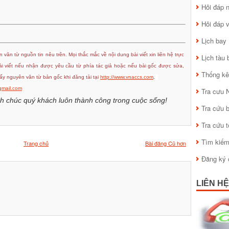
Hỏi đáp
Hỏi đáp 
Lịch bay
 văn từ nguồn tin nêu trên. Mọi thắc mắc về nội dung bài viết xin liên hệ trực
Lịch tàu 
bài viết nếu nhận được yêu cầu từ phía tác giả hoặc nếu bài gốc được sửa,
Thống kê
y nguyên văn từ bản gốc khi đăng tải tại
http://www.vnaccs.com
.
mail.com
Tra cưu 
h chúc quý khách luôn thành công trong cuộc sống!
Tra cứu 
Tra cứu 
Tìm kiế
Trang chủ
Bài đăng Cũ hơn
Đăng ký 
LIÊN HỆ