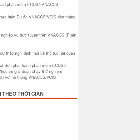
nload phần mềm ECUS5-VNACCS
 thực hiện Dự án VNACCS/VCIS đến tháng
 nghiệp vụ trực tuyến trên VNACCS (Phần
 dự thảo nghị định mới về thủ tục hải quan
hái Sơn phát hành phần mềm ECUS5-
ục vụ giai đoạn chạy thử nghiệm
est) với hệ thống VNACCS/VCIS
I THEO THỜI GIAN