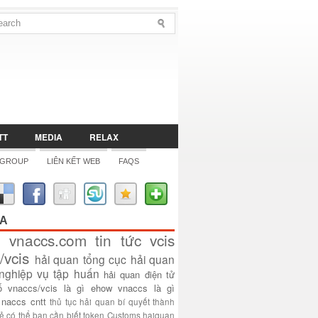
TT
MEDIA
RELAX
 GROUP
LIÊN KẾT WEB
FAQS
ÓA
vnaccs.com
tin tức
vcis
/vcis
hải quan
tổng cục hải quan
nghiệp vụ
tập huấn
hải quan điện tử
ố
vnaccs/vcis là gì
ehow
vnaccs là gì
naccs
cntt
thủ tục hải quan
bí quyết thành
sẻ
có thể bạn cần biết
token
Customs
haiquan