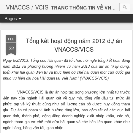
VNACCS / VCIS
TRANG THÔNG TIN VỀ VNACCS
Pages
Vietnam Automated Cargo And Port Consolidated System
Giúp bạn làm thủ tục Hải quan thuận tiện và dễ dàng hơn.
Tổng kết hoạt động năm 2012 dự án
FEB
22
VNACCS/VICS
Ngày 5/2/2013, Tổng cục Hải quan đã tổ chức hội nghị tổng kết hoạt động
năm 2012 và phương hướng nhiệm vụ năm 2013 của dự án “Xây dựng,
triển khai hải quan điện tử và thực hiện cơ chế hải quan một cửa quốc gia
phục vụ hiện đại hóa Hải quan tại Việt Nam” (VNACCS/VCIS).
VNACCS/VCIS là dự án hợp tác song phương lớn nhất từ trước
đến nay của ngành Hải quan xét về quy mô, tổng vốn đầu tư, mức độ
phức tạp về kỹ thuật cũng như số lượng cán bộ được huy động tham
gia. Dự án có phạm vi ảnh hưởng rộng lớn, bao gồm tất cả các cục hải
quan tỉnh, thành phố, cộng đồng doanh nghiệp xuất nhập khẩu, các bộ,
ngành tham gia cơ chế một cửa hải quan và các bên liên quan khác như
ngân hàng, hãng vận tải, giao nhận…