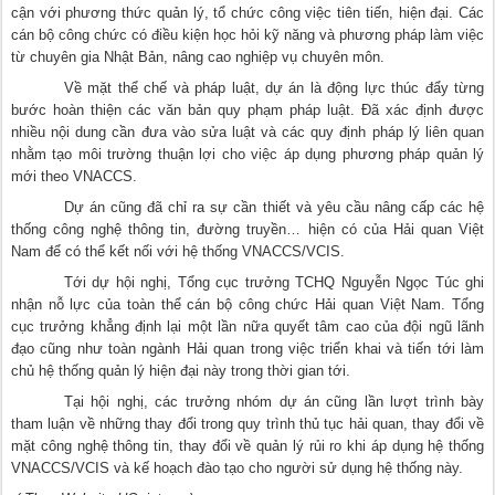
cận với phương thức quản lý, tổ chức công việc tiên tiến, hiện đại. Các
cán bộ công chức có điều kiện học hỏi kỹ năng và phương pháp làm việc
từ chuyên gia Nhật Bản, nâng cao nghiệp vụ chuyên môn.
Về mặt thể chế và pháp luật, dự án là động lực thúc đẩy từng
bước hoàn thiện các văn bản quy phạm pháp luật. Đã xác định được
nhiều nội dung cần đưa vào sửa luật và các quy định pháp lý liên quan
nhằm tạo môi trường thuận lợi cho việc áp dụng phương pháp quản lý
mới theo VNACCS.
Dự án cũng đã chỉ ra sự cần thiết và yêu cầu nâng cấp các hệ
thống công nghệ thông tin, đường truyền… hiện có của Hải quan Việt
Nam để có thể kết nối với hệ thống VNACCS/VCIS.
Tới dự hội nghị, Tổng cục trưởng TCHQ Nguyễn Ngọc Túc ghi
nhận nỗ lực của toàn thể cán bộ công chức Hải quan Việt Nam. Tổng
cục trưởng khẳng định lại một lần nữa quyết tâm cao của đội ngũ lãnh
đạo cũng như toàn ngành Hải quan trong việc triển khai và tiến tới làm
chủ hệ thống quản lý hiện đại này trong thời gian tới.
Tại hội nghị, các trưởng nhóm dự án cũng lần lượt trình bày
tham luận về những thay đổi trong quy trình thủ tục hải quan, thay đổi về
mặt công nghệ thông tin, thay đổi về quản lý rủi ro khi áp dụng hệ thống
VNACCS/VCIS và kế hoạch đào tạo cho người sử dụng hệ thống này.