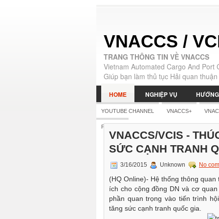
VNACCS / VC
TRANG THÔNG TIN VỀ VNACCS
Vietnam Automated Cargo And Port 
Giúp bạn làm thủ tục Hải quan thuận 
HOME
NGHIỆP VỤ
HƯỚNG
YOUTUBE CHANNEL
VNACCS+
VNAC
|
ENGLISH
FB PAGE
VNACCS/VCIS - THÚ
SỨC CẠNH TRANH Q
3/16/2015
Unknown
No com
(HQ Online)- Hệ thống thông quan
ích cho cộng đồng DN và cơ quan
phần quan trọng vào tiến trình hộ
tăng sức cạnh tranh quốc gia.