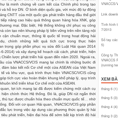
VNACCS/V
như là minh chứng về cam kết của Chính phủ trong tạo
 và hỗ trợ DN. Ở bình diện quốc gia, với mức độ tự động
Link dow
n tảng CNTT của một quốc gia phát triển hàng đầu thế giới
tiếp nâng cao hiệu quả thông quan hàng hóa XNK, góp
Tình hình
 thương mại. Đặc biệt, Hệ thống không chỉ phục vụ công
7/2013
mà còn tạo nên khung pháp lý bền vững trên nền tảng nội
ệm cận chuẩn mực, thông lệ quốc tế trong hoạt động hải
Sổ tay các
dụ, chính những kết quả tích cực trong thực hiện
5)
an trọng góp phần phục vụ sửa đổi Luật Hải quan 2014
6-2014) và xây dựng kế hoạch cải cách, phát triển, hiện
Công ty T
ng Chiến lược phát triển hải quan đến năm 2020. Ngoài ra,
VNACCS Ph
đầu của VNACCS/VCIS mang lại chính là những bước đi
(running t
, đảm bảo kết nối Cơ chế một cửa ASEAN của Việt Nam
ốc tế và khu vực, quá trình thực hiện VNACSC/VCIS cũng
óp tích cực vào hoàn thiện khung khổ pháp lý, quy trình
XEM BÀ
g khuôn khổ triển khai Cơ chế một cửa ASEAN.
tháng 6
(1)
quan, lợi ích mang lại đã được kiểm chứng một cách cụ
 hiện chính thức Hệ thống. Đó là, giúp DN rút ngắn thời
tháng 5
(3)
hí, thủ tục được chuẩn hóa theo chuẩn mực quốc tế… nhờ
hống. Đối với cơ quan Hải quan, VNACSC/VCIS góp phần
tháng 4
(4)
 đắc lực trong việc áp dụng các phương thức quản lý hải
tiêu phát triển, hiện đại hóa để sớm bắt kịp trình độ hải
tháng 3
(2)