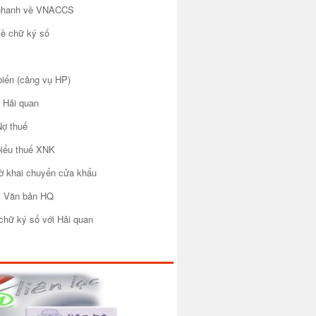
 nhanh về VNACCS
về chữ ký số
biển (cảng vụ HP)
 Hải quan
Nợ thuế
biểu thuế XNK
tờ khai chuyển cửa khẩu
m Văn bản HQ
chữ ký số với Hải quan