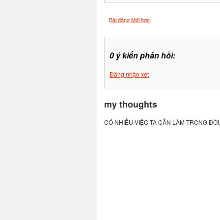
Bài đăng Mới hơn
0 ý kiến phản hồi:
Đăng nhận xét
my thoughts
CÓ NHIỀU VIỆC TA CẦN LÀM TRONG ĐỜI,