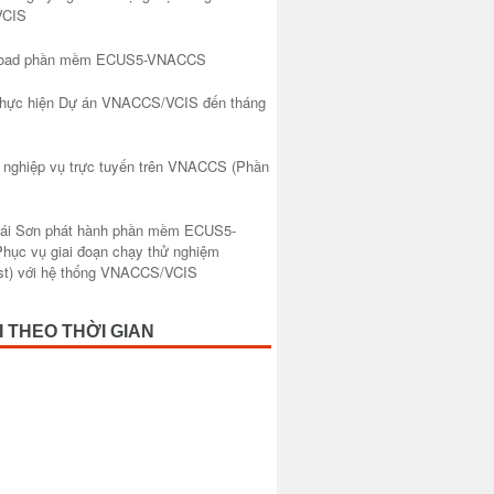
CIS
nload phần mềm ECUS5-VNACCS
 thực hiện Dự án VNACCS/VCIS đến tháng
 nghiệp vụ trực tuyến trên VNACCS (Phần
hái Sơn phát hành phần mềm ECUS5-
ục vụ giai đoạn chạy thử nghiệm
est) với hệ thống VNACCS/VCIS
I THEO THỜI GIAN