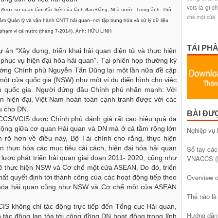
vcis là gì
ch
được sự quan tâm đặc biệt của lãnh đạo Đảng, Nhà nước. Trong ảnh: Thủ
chế một cửa
 Quản lý và vận hành CNTT hải quan- nơi tập trung hóa và xử lý dữ liệu
phạm vi cả nước (tháng 7-2014). Ảnh: HỮU LINH
TẢI PH
 án “Xây dựng, triển khai hải quan điện tử và thực hiện
phục vụ hiện đại hóa hải quan”. Tại phiên họp thường kỳ
ướng Chính phủ Nguyễn Tấn Dũng lại một lần nữa đề cập
một cửa quốc gia (NSW) như một ví dụ điển hình cho việc
nh quốc gia. Người đứng đầu Chính phủ nhấn mạnh: Với
an hiện đại, Việt Nam hoàn toàn cạnh tranh được với các
u cho DN.
BÀI ĐƯ
CCS/VCIS được Chính phủ đánh giá rất cao hiệu quả đa
 động giữa cơ quan Hải quan và DN mà ở cả tầm rộng lớn
Nghiệp vụ 
ch rõ hơn về điều này, Bộ Tài chính cho rằng, thực hiện
 thực hóa các mục tiêu cải cách, hiện đại hóa hải quan
Sổ tay các
VNACCS (
lược phát triển hải quan giai đoạn 2011- 2020, cũng như
ề thực hiện NSW và Cơ chế một cửa ASEAN. Do đó, triển
Overview 
hất quyết định tới thành công của các hoạt động tiếp theo
đại hóa hải quan cũng như NSW và Cơ chế một cửa ASEAN
Thế nào l
IS không chỉ tác động trực tiếp đến Tổng cục Hải quan,
Hướng dẫn 
 tác động lan tỏa tới cộng đồng DN hoạt động trong lĩnh