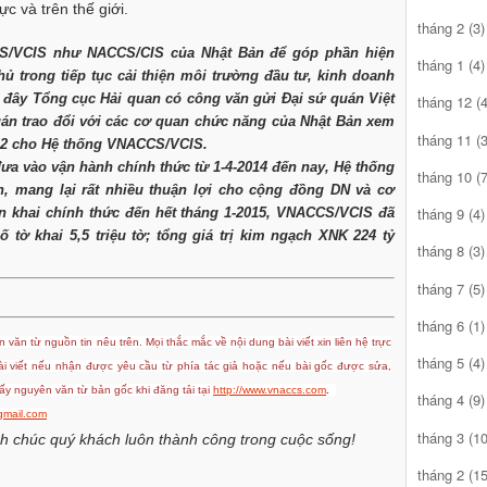
c và trên thế giới.
tháng 2
(3)
S/VCIS như NACCS/CIS của Nhật Bản để góp phần hiện
tháng 1
(4)
ủ trong tiếp tục cải thiện môi trường đầu tư, kinh doanh
 đây Tổng cục Hải quan có công văn gửi Đại sứ quán Việt
tháng 12
(4
uán trao đổi với các cơ quan chức năng của Nhật Bản xem
tháng 11
(3
ạn 2 cho Hệ thống VNACCS/VCIS.
đưa vào vận hành chính thức từ 1-4-2014 đến nay, Hệ thống
tháng 10
(7
 mang lại rất nhiều thuận lợi cho cộng đồng DN và cơ
tháng 9
(4)
ển khai chính thức đến hết tháng 1-2015, VNACCS/VCIS đã
ố tờ khai 5,5 triệu tờ; tổng giá trị kim ngạch XNK 224 tỷ
tháng 8
(3)
tháng 7
(5)
tháng 6
(1)
 văn từ nguồn tin nêu trên. Mọi thắc mắc về nội dung bài viết xin liên hệ trực
tháng 5
(4)
bài viết nếu nhận được yêu cầu từ phía tác giả hoặc nếu bài gốc được sửa,
y nguyên văn từ bản gốc khi đăng tải tại
http://www.vnaccs.com
.
tháng 4
(9)
mail.com
tháng 3
(10
h chúc quý khách luôn thành công trong cuộc sống!
tháng 2
(15