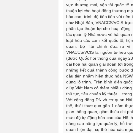
vực thương mại, vận tải quốc tế 
thuận lợi cho hoạt động thương mại
hóa cao, trình độ tiên tiến với nề
như Nhật Bản, VNACCS/VCIS trực 
phần tạo thuận lợi cho hoạt động
tác quản lý Nhà nước về hải quan 
luật hóa các cam kết quốc tế, ti
quan. Bộ Tài chính đưa ra ví 
VNACCS/VCIS là nguồn tư liệu qu
(được Quốc hội thông qua ngày 23-
đại hóa hải quan giai đoạn tới tro
những kết quả thành công bước 
đầu tiên nhằm hiện thực hóa NSW
đúng lộ trình. Trên bình diện qu
giúp Việt Nam có thêm nhiều đóng g
thủ tục, tiêu chuẩn kỹ thuật… tron
Với cộng đồng DN và cơ quan Hải 
thể, thiết thực qua gần 1 năm thực
gian thông quan, giảm thiểu chi p
mức độ tự động hóa cao của Hệ t
nâng cao năng lực quản lý, hỗ trợ
quan hiện đại, cụ thể hóa các mục 