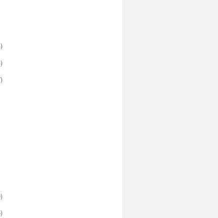
)
)
)
)
)