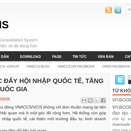
IS
Consolidated System
tiện và dễ dàng hơn.
 DẪN
DOWNLOAD
FAQS
TIN TỨC
VĂN BẢN
CN
CS+ GROUP
VNACCS BLOG
VNACCS ON FACEBOOK
OPEN FACEBOOK
C ĐẨY HỘI NHẬP QUỐC TẾ, TĂNG
UỐC GIA
TỪ KH
vnaccs
ments
vnaccs
 tự động VNACCS/VCIS không chỉ đơn thuần mang lại tiện
đào tạo
 Hải quan mà ở một góc độ rộng hơn, Hệ thống còn góp
chữ ký s
i nhập quốc tế, cải thiện môi trường đầu tư, kinh doanh
downloads
công
chia 