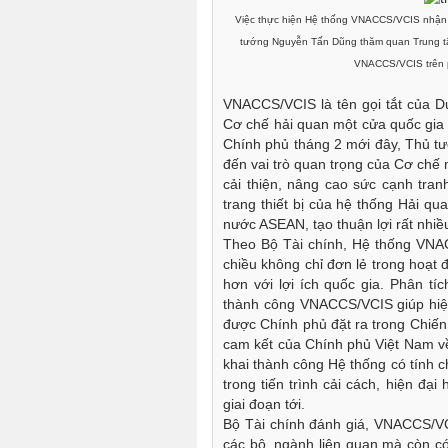
Việc thực hiện Hệ thống VNACCS/VCIS nhận 
tướng Nguyễn Tấn Dũng thăm quan Trung tâm
VNACCS/VCIS trên 
VNACCS/VCIS là tên gọi tắt của Dự
Cơ chế hải quan một cửa quốc gia 
Chính phủ tháng 2 mới đây, Thủ t
đến vai trò quan trọng của Cơ chế 
cải thiện, nâng cao sức cạnh tra
trang thiết bị của hệ thống Hải qu
nước ASEAN, tạo thuận lợi rất nhiề
Theo Bộ Tài chính, Hệ thống VNA
chiều không chỉ đơn lẻ trong hoạt
hơn với lợi ích quốc gia. Phân tí
thành công VNACCS/VCIS giúp hiện
được Chính phủ đặt ra trong Chiến 
cam kết của Chính phủ Việt Nam v
khai thành công Hệ thống có tính c
trong tiến trình cải cách, hiện 
giai đoạn tới.
Bộ Tài chính đánh giá, VNACCS/VC
các bộ, ngành liên quan mà còn có