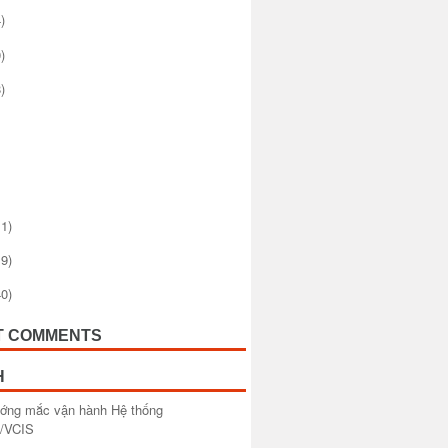
)
)
)
1)
9)
0)
T COMMENTS
H
ướng mắc vận hành Hệ thống
/VCIS