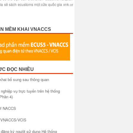
ia sẻ sách
ecustoms
một cửa quốc gia
xnk
cơ
ẦN MỀM KHAI VNACCS
ỢC ĐỌC NHIỀU
khai bổ sung sau thông quan
 nghiệp vụ trực tuyến trên hệ thống
Phần 4)
of NACCS
à VNACCS/VCIS
đăng ký người sử dụng Hệ thống