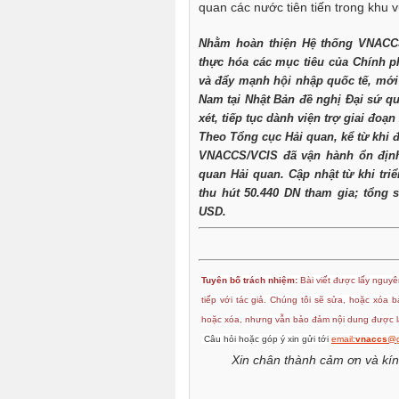
quan các nước tiên tiến trong khu vự
Nhằm hoàn thiện Hệ thống VNACC
thực hóa các mục tiêu của Chính ph
và đẩy mạnh hội nhập quốc tế, mới
Nam tại Nhật Bản đề nghị Đại sứ q
xét, tiếp tục dành viện trợ giai đo
Theo Tổng cục Hải quan, kể từ khi 
VNACCS/VCIS đã vận hành ổn định,
quan Hải quan. Cập nhật từ khi tri
thu hút 50.440 DN tham gia; tổng s
USD.
Tuyên bố trách nhiệm:
Bài viết được lấy nguyên
tiếp với tác giả. Chúng tôi sẽ sửa, hoặc xóa 
hoặc xóa, nhưng vẫn bảo đảm nội dung được lấ
Câu hỏi hoặc góp ý xin gửi tới
email:
vnaccs
@g
Xin chân thành cảm ơn và kín